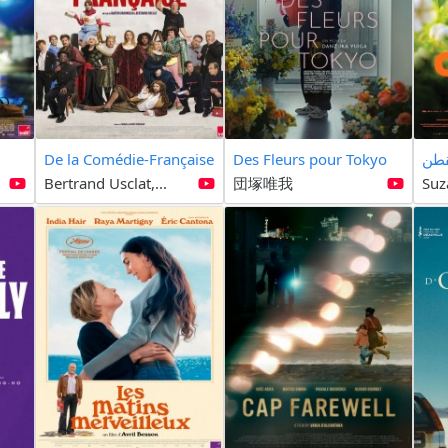
De la Comédie-Française
Des Fleurs pour Tokyo
قطن
Bertrand Usclat,...
団塚唯我
Suz