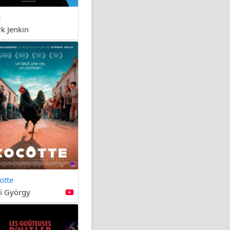
t
k Jenkin
otte
fi György