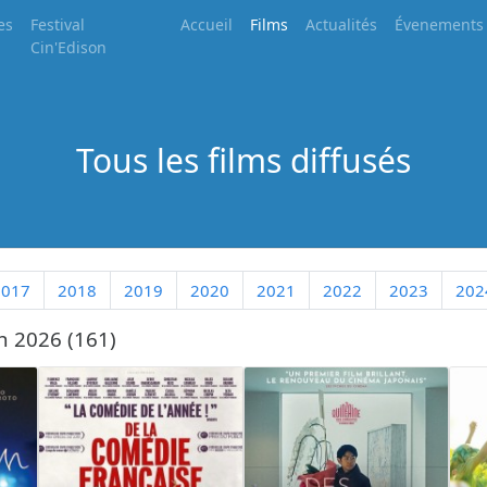
es
Festival
Accueil
Films
Actualités
Évenements
Cin'Edison
Tous les films diffusés
2017
2018
2019
2020
2021
2022
2023
202
n 2026 (161)