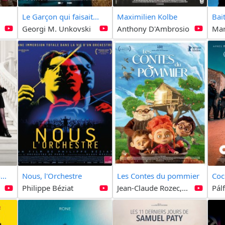
Le Garçon qui faisait...
Maximilien Kolbe
Bai
Georgi M. Unkovski
Anthony D'Ambrosio
Mar
...
Nous, l'Orchestre
Les Contes du pommier
Coc
Philippe Béziat
Jean-Claude Rozec,...
Pál