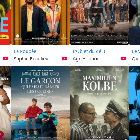
La Poupée
L'Objet du délit
Le 
Sophie Beaulieu
Agnès Jaoui
Que