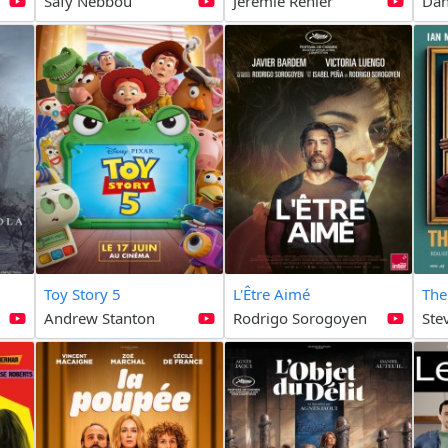
Safy Nebbou
Jérémie Renier
Dan
Toy Story 5
L'Être Aimé
The
Andrew Stanton
Rodrigo Sorogoyen
Ste