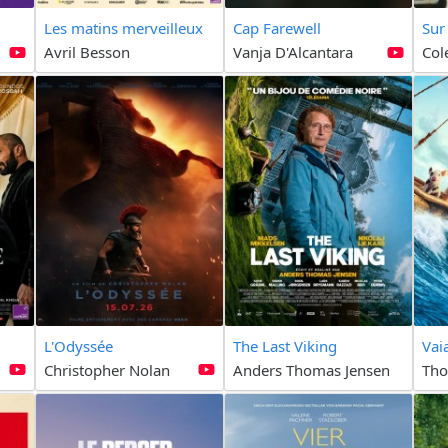
Les matins merveilleux
Cap Farewell
Sur
Avril Besson
Vanja D'Alcantara
Col
L'Odyssée
The Last Viking
Vai
Christopher Nolan
Anders Thomas Jensen
Tho