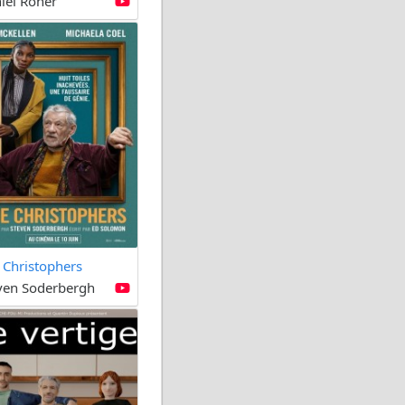
iel Roher
 Christophers
ven Soderbergh