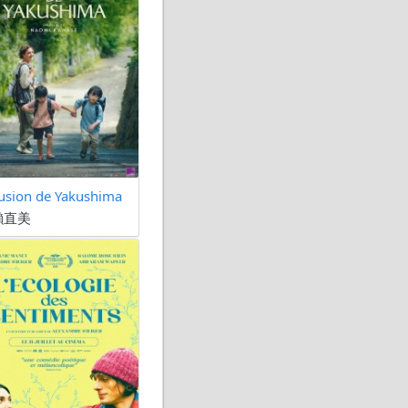
llusion de Yakushima
瀨直美