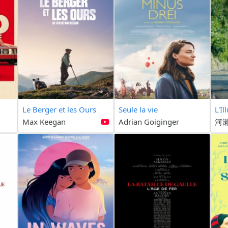
Le Berger et les Ours
Seule la vie
L'I
Max Keegan
Adrian Goiginger
河