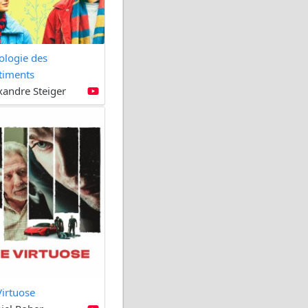
cologie des
timents
xandre Steiger
Virtuose