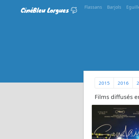
Flassans
Barjols
Eguill
CinéBleu Lorgues
2015
2016
Films diffusés e