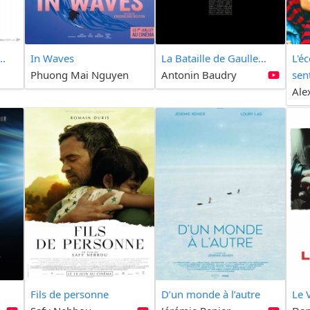
..
In Waves
La Bataille de Gaulle...
L'é
Phuong Mai Nguyen
Antonin Baudry
sen
Ale
Fils de personne
D’un monde à l’autre
Le 