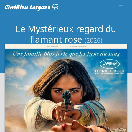
CinéBleu Lorgues
Le Mystérieux regard du
flamant rose
(2026)