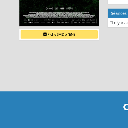
Séances
Il n'y a 
Fiche IMDb (EN)