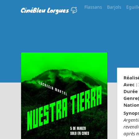
Flassans
Barjols
Eguill
CinéBleu Lorgues
Réalisé
Avec :
Durée 
Genre(s
Nationa
Synops
Argent
revendi
après n