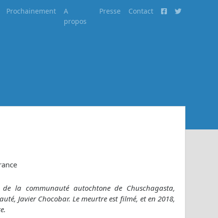
Prochainement
A
Presse
Contact
propos
rance
es de la communauté autochtone de Chuschagasta,
uté, Javier Chocobar. Le meurtre est filmé, et en 2018,
e.