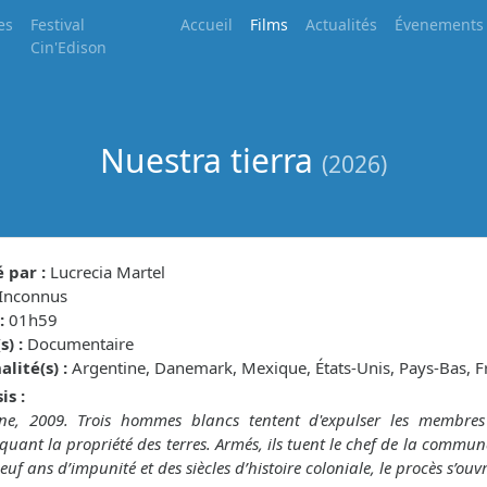
es
Festival
Accueil
Films
Actualités
Évenements
Cin'Edison
Nuestra tierra
(2026)
 par :
Lucrecia Martel
Inconnus
:
01h59
) :
Documentaire
lité(s) :
Argentine, Danemark, Mexique, États-Unis, Pays-Bas, F
is :
ine, 2009. Trois hommes blancs tentent d'expulser les membr
quant la propriété des terres. Armés, ils tuent le chef de la communa
euf ans d’impunité et des siècles d’histoire coloniale, le procès s’ouvr