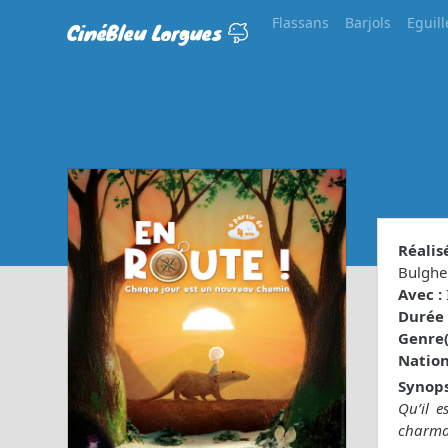
Flassans
Barjols
Eguill
CinéBleu Lorgues
Réalisé
Bulghe
Avec :
Durée 
Genre(s
Nationa
Synops
Qu’il 
charman