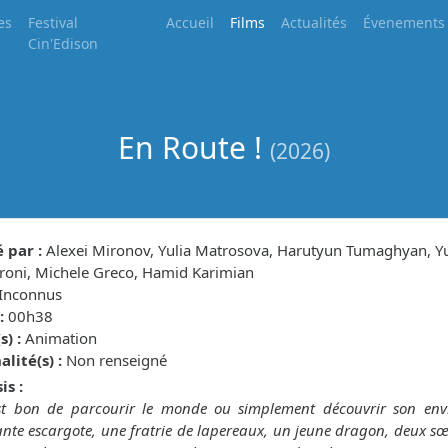
es
Festival
Accueil
Films
Actualités
Évenements
Cin'Edison
En Route !
(2026)
 par :
Alexei Mironov, Yulia Matrosova, Harutyun Tumaghyan, Yu
roni, Michele Greco, Hamid Karimian
Inconnus
:
00h38
) :
Animation
lité(s) :
Non renseigné
is :
est bon de parcourir le monde ou simplement découvrir son envi
te escargote, une fratrie de lapereaux, un jeune dragon, deux sœ