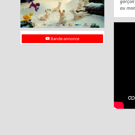
garçon 
au mon
Bande-annonce