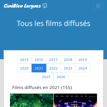
CinéBleu Lorgues
Tous les films diffusés
2015
2016
2017
2018
2019
2020
2021
2022
2023
2024
2025
2026
Films diffusés en 2021 (155)