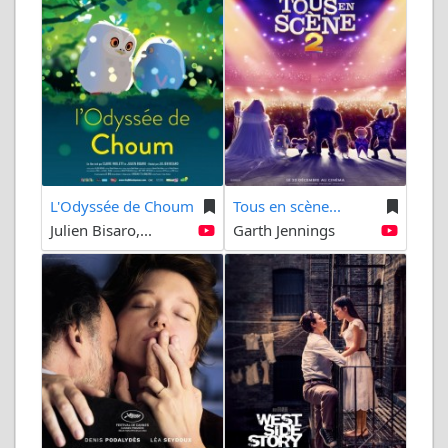
L'Odyssée de Choum
Tous en scène...
Julien Bisaro,...
Garth Jennings