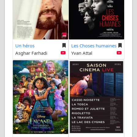
Un héros
Les Choses humaines
Asghar Farhadi
Yvan Attal