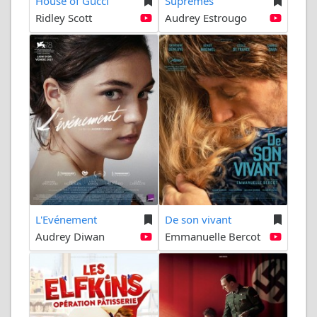
House of Gucci
Suprêmes
Ridley Scott
Audrey Estrougo
L'Evénement
De son vivant
Audrey Diwan
Emmanuelle Bercot