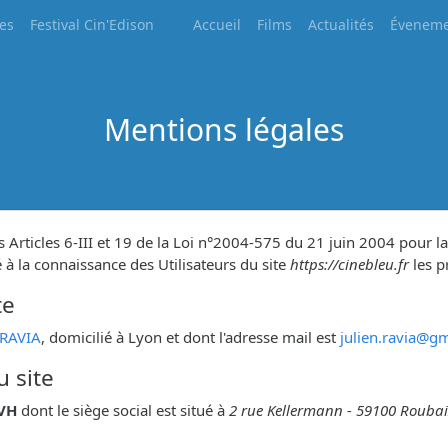
les
Festival Cin'Edison
Accueil
Films
Actualités
Éveneme
Mentions légales
Articles 6-III et 19 de la Loi n°2004-575 du 21 juin 2004 pour l
é à la connaissance des Utilisateurs du site
https://cinebleu.fr
les p
te
 RAVIA
, domicilié à Lyon et dont l'adresse mail est
julien.ravia@g
u site
VH
dont le siège social est situé à
2 rue Kellermann - 59100 Roubai