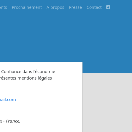
nts
Prochainement
A propos
Presse
Contact
a Confiance dans l’économie
résentes mentions légales
mail.com
x - France.