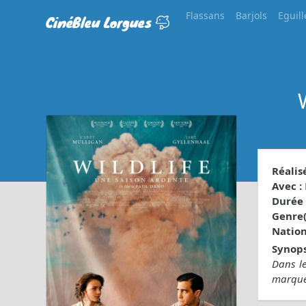
Flassans
Barjols
Eguill
CinéBleu Lorgues
Réalisé
Avec :
Durée 
Genre(s
Nationa
Synops
Dans le
marquer