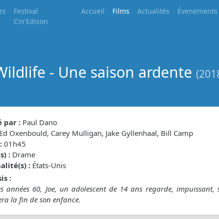
es
Festival
Accueil
Films
Actualités
Évenements
Cin'Edison
Wildlife - Une saison ardente
(201
 par :
Paul Dano
Ed Oxenbould, Carey Mulligan, Jake Gyllenhaal, Bill Camp
:
01h45
) :
Drame
lité(s) :
États-Unis
is :
s années 60, Joe, un adolescent de 14 ans regarde, impuissant, se
a la fin de son enfance.