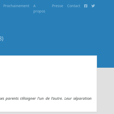
Prochainement
A
Presse
Contact
propos
8)
s parents s’éloigner l’un de l’autre. Leur séparation