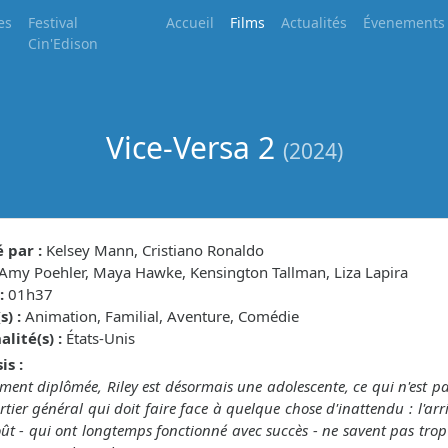
es
Festival
Accueil
Films
Actualités
Évenements
Cin'Edison
Vice-Versa 2
(2024)
 par :
Kelsey Mann, Cristiano Ronaldo
Amy Poehler, Maya Hawke, Kensington Tallman, Liza Lapira
:
01h37
) :
Animation, Familial, Aventure, Comédie
lité(s) :
États-Unis
is :
ment diplômée, Riley est désormais une adolescente, ce qui n'est
tier général qui doit faire face à quelque chose d'inattendu : l'arriv
ût - qui ont longtemps fonctionné avec succès - ne savent pas trop