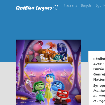
Flassans
Barjols
Eguill
CinéBleu Lorgues
Réalisé
Avec :
Durée 
Genre(s
Nationa
Synops
Fraiche
du quar
et Dégo