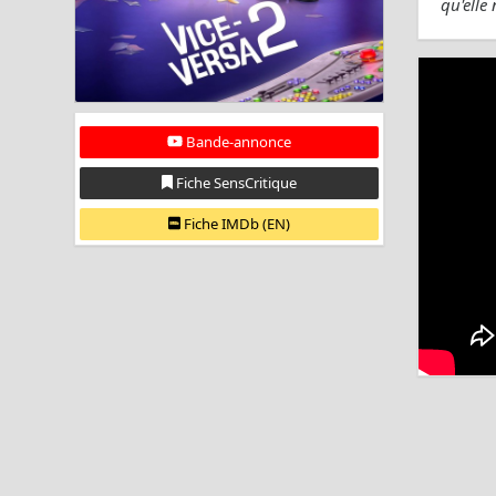
qu'elle
Bande-annonce
Fiche SensCritique
Fiche IMDb (EN)