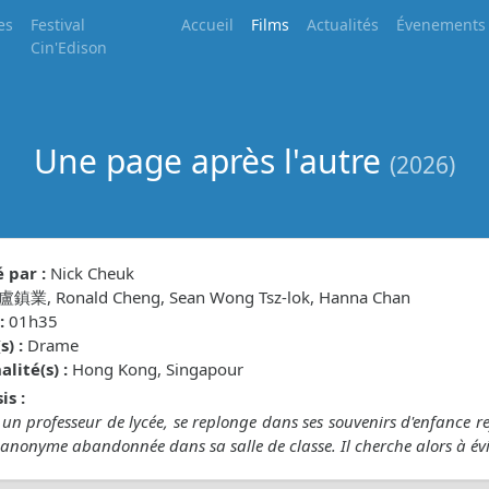
es
Festival
Accueil
Films
Actualités
Évenements
Cin'Edison
Une page après l'autre
(2026)
 par :
Nick Cheuk
盧鎮業, Ronald Cheng, Sean Wong Tsz-lok, Hanna Chan
:
01h35
) :
Drame
lité(s) :
Hong Kong, Singapour
is :
un professeur de lycée, se replonge dans ses souvenirs d'enfance r
 anonyme abandonnée dans sa salle de classe. Il cherche alors à évi