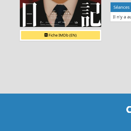
Séances
Il n'y a 
Fiche IMDb (EN)