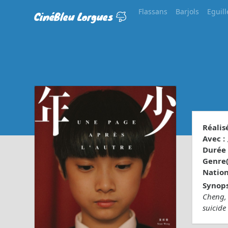
Flassans
Barjols
Eguill
CinéBleu Lorgues
Réalisé
Avec :
Durée 
Genre(s
Nationa
Synops
Cheng, 
suicide