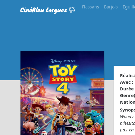
Flassans
Barjols
Eguill
CinéBleu Lorgues
Réalisé
Avec :
Durée 
Genre(s
Nationa
Synops
Woody a
n’hésit
pas en 