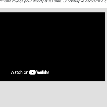
dinaire voyage pour Woody et ses amis. Le cowboy va découvrir à q