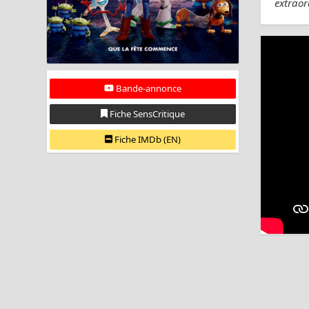
extraor
Bande-annonce
Fiche SensCritique
Fiche IMDb (EN)