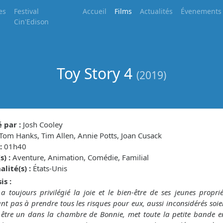
es
Festival
Accueil
Films
Actualités
Évenements
Cin'Edison
Toy Story 4
(2019)
 par :
Josh Cooley
Tom Hanks, Tim Allen, Annie Potts, Joan Cusack
:
01h40
) :
Aventure, Animation, Comédie, Familial
lité(s) :
États-Unis
is :
 toujours privilégié la joie et le bien-être de ses jeunes prop
ant pas à prendre tous les risques pour eux, aussi inconsidérés soien
être un dans la chambre de Bonnie, met toute la petite bande en