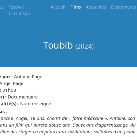
es
Festival
Accueil
Films
Actualités
Évenements
Cin'Edison
Toubib
(2024)
 par :
Antoine Page
Angel Page
:
01h53
) :
Documentaire
lité(s) :
Non renseigné
is :
poche, Angel, 18 ans, choisit de « faire médecine ». Antoine, son f
ans un film qui durera douze ans. Douze ans d’apprentissage, du
aline des stages en hôpitaux aux méditations solitaires d’un jeu