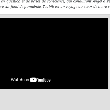
 en question et de prises de conscience, qui conduiront Angel à s’
ère sur fond de pandémie, Toubib est un voyage au cœur de notre « éta