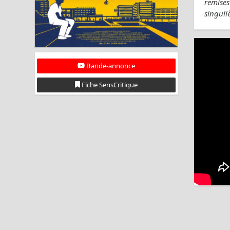
remises
singuli
Bande-annonce
Fiche SensCritique