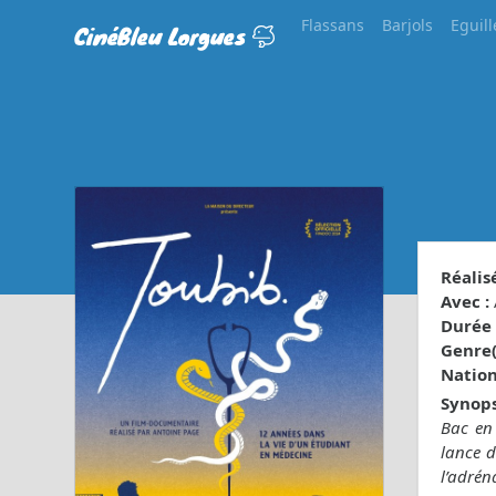
Flassans
Barjols
Eguill
CinéBleu Lorgues
Réalisé
Avec :
Durée 
Genre(s
Nationa
Synops
Bac en 
lance d
l’adrén