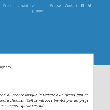
Prochainement
A
Presse
Contact
propos
ingham
rend du service lorsque la vedette d'un grand film de
paru s'épaissit, Colt se retrouve bientôt pris au piège
ue n'importe quelle cascade.