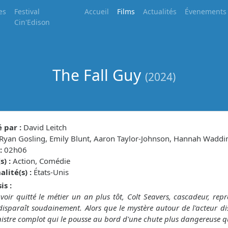
es
Festival
Accueil
Films
Actualités
Évenements
Cin'Edison
The Fall Guy
(2024)
 par :
David Leitch
Ryan Gosling, Emily Blunt, Aaron Taylor-Johnson, Hannah Wadd
:
02h06
) :
Action, Comédie
lité(s) :
États-Unis
is :
voir quitté le métier un an plus tôt, Colt Seavers, cascadeur, rep
disparaît soudainement. Alors que le mystère autour de l'acteur dis
nistre complot qui le pousse au bord d'une chute plus dangereuse q