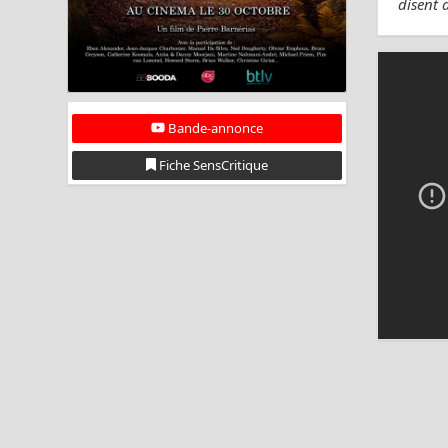
disent 
Bande-annonce
Fiche SensCritique