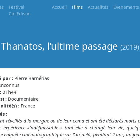
es
Festival
Accueil
Films
Actualités
Évenements
Cin'Edison
Thanatos, l’ultime passage
(2019)
 par :
Pierre Barnérias
Inconnus
:
01h44
) :
Documentaire
lité(s) :
France
is :
sont réveillés à la morgue ou de leur coma et ont été déclarés morts 
e expérience «indéfinissable » tant elle a changé leur vie, quelqu
e enquête cinématographique sur l’au-delà, pendant 2 ans, un journa