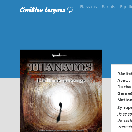
Flassans
Barjols
Eguill
CinéBleu Lorgues
Réalisé
Avec :
Durée 
Genre(s
Nationa
Synops
Ils se 
de cett
Premièr