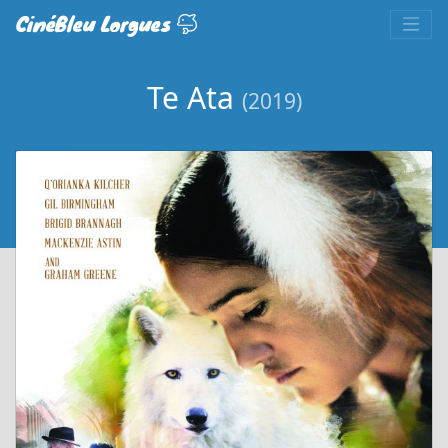
CinéBleu Lorgues
Te Ata
(2019)