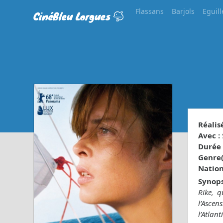
Flassans
Barjols
Eguill
CinéBleu Lorgues
Réalisé
Avec :
Durée 
Genre(s
Nationa
Synops
Rike, q
l’Ascen
l’Atlan