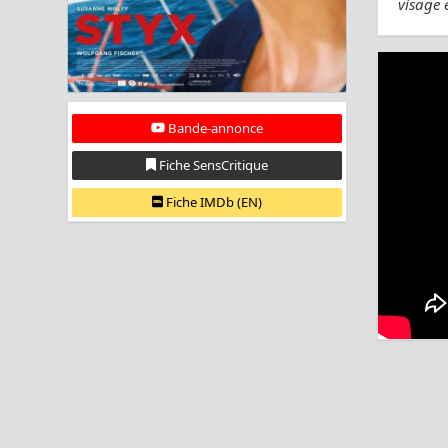
visage 
Bande-annonce
Fiche SensCritique
Fiche IMDb (EN)