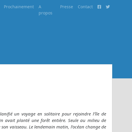
Prochainement
A
Presse
Contact
propos
anifié un voyage en solitaire pour rejoindre l’île de
in avait planté une forêt entière. Seule au milieu de
te son vaisseau. Le lendemain matin, l’océan change de