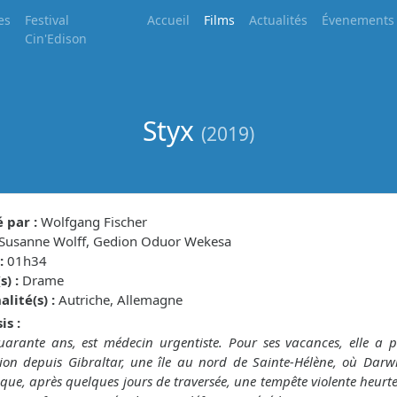
es
Festival
Accueil
Films
Actualités
Évenements
Cin'Edison
Styx
(2019)
 par :
Wolfgang Fischer
Susanne Wolff, Gedion Oduor Wekesa
:
01h34
) :
Drame
lité(s) :
Autriche, Allemagne
is :
uarante ans, est médecin urgentiste. Pour ses vacances, elle a pl
sion depuis Gibraltar, une île au nord de Sainte-Hélène, où Darw
tique, après quelques jours de traversée, une tempête violente heur