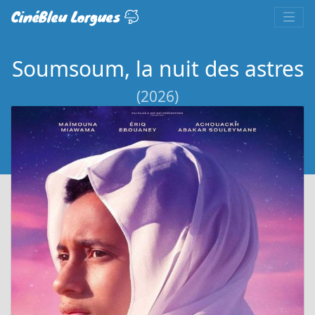
CinéBleu Lorgues
Soumsoum, la nuit des astres
(2026)