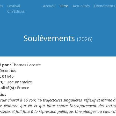
es
Festival
Accueil
Films
Actualités
Évenements
Cin'Edison
Soulèvements
(2026)
 par :
Thomas Lacoste
Inconnus
:
01h45
) :
Documentaire
lité(s) :
France
is :
rait choral à 16 voix, 16 trajectoires singulières, réflexif et intim
 jeunesse qui vit et qui lutte contre l’accaparement des terres
arismes et fait face à la répression politique. Une plongée au cœur d