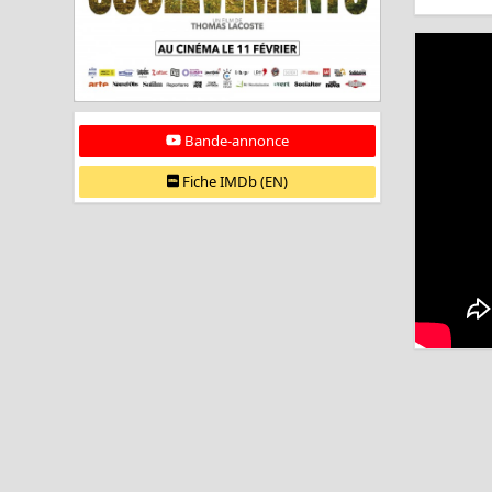
Bande-annonce
Fiche IMDb (EN)