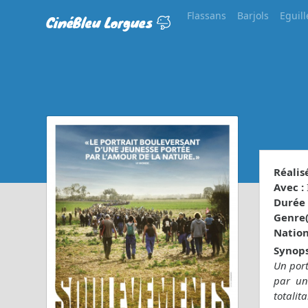
Flassans
Barjols
Eguill
CinéBleu Lorgues
Réalisé
Avec :
Durée 
Genre(s
Nationa
Synops
Un port
par une
totalit