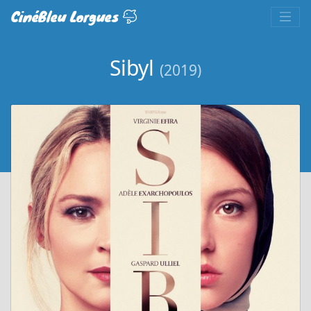
CinéBleu Lorgues
Sibyl
(2019)