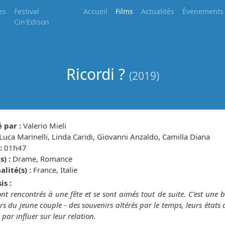
es
Festival
Accueil
Films
Actualités
Évenements
Cin'Edison
Ricordi ?
(2019)
 par :
Valerio Mieli
Luca Marinelli, Linda Caridi, Giovanni Anzaldo, Camilla Diana
:
01h47
) :
Drame, Romance
lité(s) :
France, Italie
is :
sont rencontrés à une fête et se sont aimés tout de suite. C'est une 
rs du jeune couple - des souvenirs altérés par le temps, leurs états 
 par influer sur leur relation.