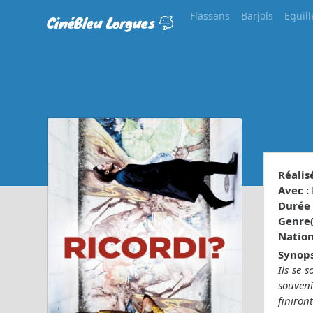
Flassans
Barjols
Eguill
CinéBleu Lorgues
Réalisé
Avec :
Durée 
Genre(s
Nationa
Synops
Ils se 
souveni
finiront