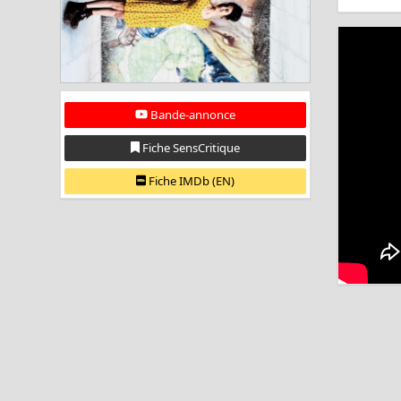
Bande-annonce
Fiche SensCritique
Fiche IMDb (EN)