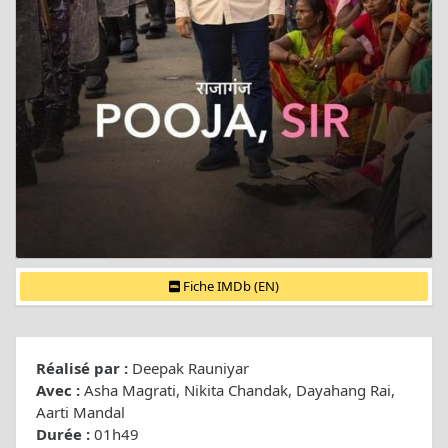
Fiche IMDb (EN)
Réalisé par :
Deepak Rauniyar
Avec :
Asha Magrati, Nikita Chandak, Dayahang Rai,
Aarti Mandal
Durée :
01h49