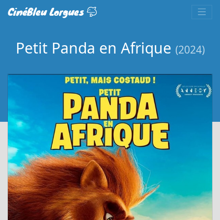
CinéBleu Lorgues
Petit Panda en Afrique
(2024)