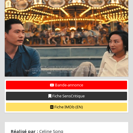
Bande-annonce
Fiche SensCritique
Fiche IMDb (EN)
Réalisé par :
Celine Song