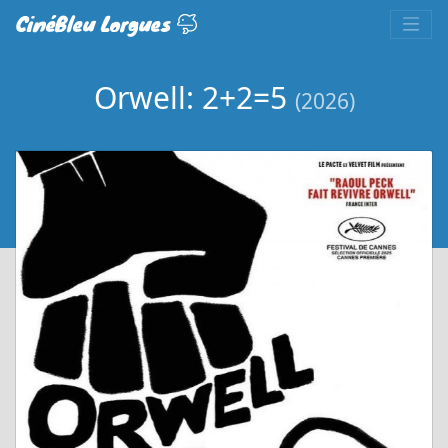
CinéBleu Lorgues
Orwell: 2+2=5
(2026)