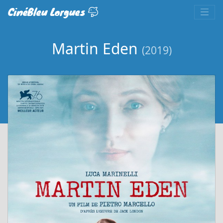
CinéBleu Lorgues
Martin Eden
(2019)