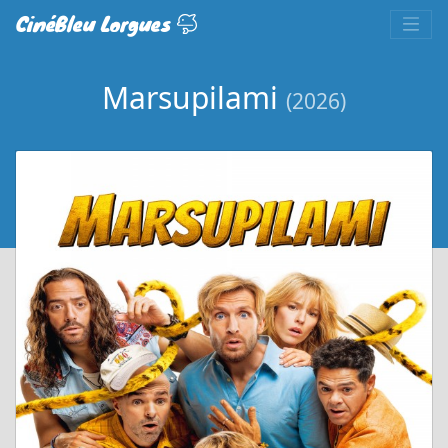
CinéBleu Lorgues
Marsupilami
(2026)