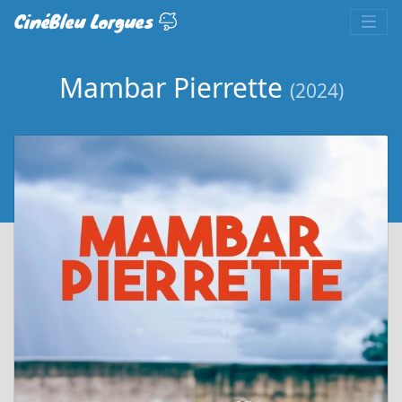
CinéBleu Lorgues
Mambar Pierrette
(2024)