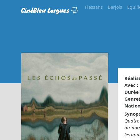
Flassans
Barjols
Eguill
CinéBleu Lorgues
Réalisé
Avec :
Durée 
Genre(s
Nationa
Synops
Quatre 
au nord
les ann