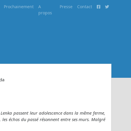
Prochainement
A
Presse
Contact
propos
nda
et Lenka passent leur adolescence dans la même ferme,
e, les échos du passé résonnent entre ses murs. Malgré