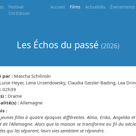
es
Festival
Accueil
Films
Actualités
Évenements
Cin'Edison
Les Échos du passé
(2026)
 par :
Mascha Schilinski
Luise Heyer, Lena Urzendowsky, Claudia Geisler-Bading, Lea Dri
:
02h39
) :
Drame
lité(s) :
Allemagne
is :
jeunes filles à quatre époques différentes. Alma, Erika, Angelika 
 de l'Allemagne. Alors que la maison se transforme au fil du siècl
ées qui les séparent, leurs vies semblent se répondre.