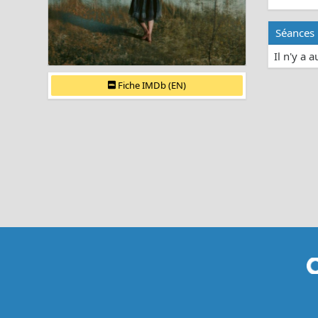
Séances
Il n'y a 
Fiche IMDb (EN)