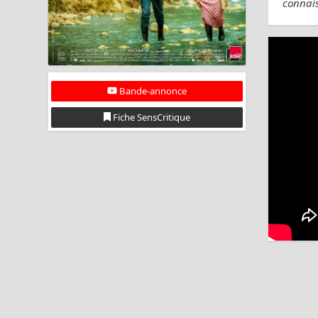
connais
Bande-annonce
Fiche SensCritique