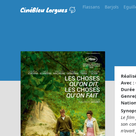
Flassans
Barjols
Eguill
CinéBleu Lorgues
Réalisé
Avec :
Durée 
Genre(s
Nationa
Synops
Le film
son com
n’avait