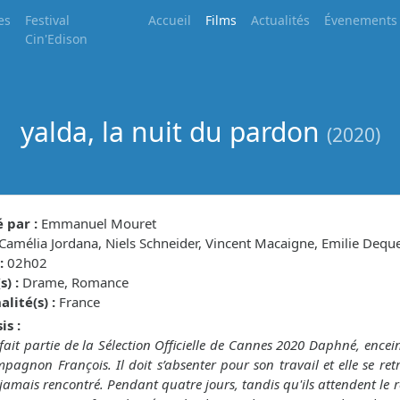
es
Festival
Accueil
Films
Actualités
Évenements
Cin'Edison
yalda, la nuit du pardon
(2020)
 par :
Emmanuel Mouret
Camélia Jordana, Niels Schneider, Vincent Macaigne, Emilie Deq
:
02h02
) :
Drame, Romance
lité(s) :
France
is :
 fait partie de la Sélection Officielle de Cannes 2020 Daphné, ence
pagnon François. Il doit s’absenter pour son travail et elle se ret
 jamais rencontré. Pendant quatre jours, tandis qu'ils attendent le 