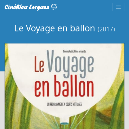
CinéBleu Lorgues
Le Voyage en ballon
(2017)