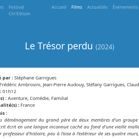
es
Festival
Accueil
Films
Actualités
Évenements
Cin'Edison
Le Trésor perdu
(2024)
 par :
Stéphane Garrigues
Frédéric Ambrosini, Jean-Pierre Audouy, Stéfany Garrigues, Claud
:
01h12
) :
Aventure, Comédie, Familial
lité(s) :
France
is :
au déménagement du grand père de deux membres d’un groupe d
it écrit en une langue inconnue caché au fond d’une vieille malle 
r professeur d’histoire, peu à l’aise à l’extérieur de ses quatre mur