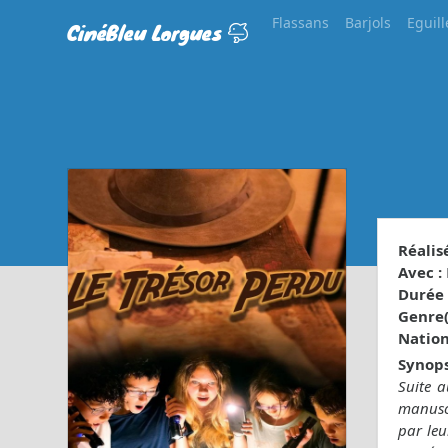
Flassans
Barjols
Eguill
CinéBleu Lorgues
Réalisé
Avec :
Durée 
Genre(s
Nationa
Synops
Suite 
manuscr
par leu