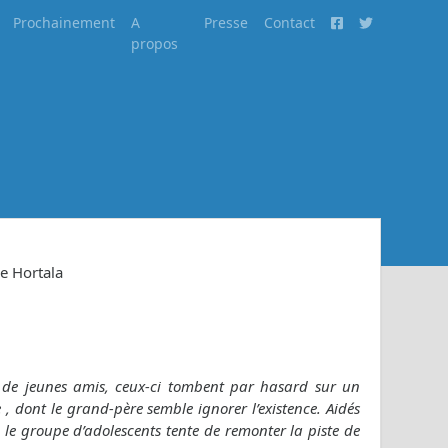
Prochainement
A
Presse
Contact
propos
e Hortala
e jeunes amis, ceux-ci tombent par hasard sur un
, dont le grand-père semble ignorer l’existence. Aidés
s, le groupe d’adolescents tente de remonter la piste de