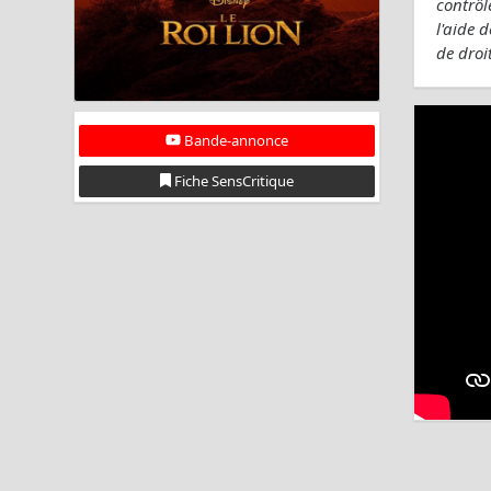
contrôl
l'aide 
de droi
Bande-annonce
Fiche SensCritique