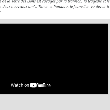
e de la Terre des Lions est ravagée par la trahison, la tragédie et le
de deux nouveaux amis, Timon et Pumbaa, le jeune lion va devoir tr
t…