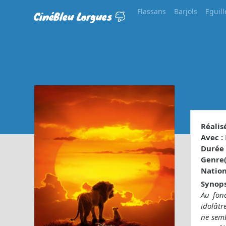
Flassans
Barjols
Eguill
CinéBleu Lorgues
Réalisé
Avec :
Durée 
Genre(s
Nationa
Synops
Au fond
idolâtr
ne semb