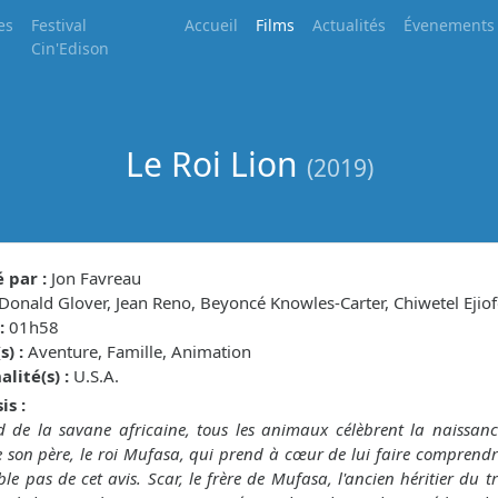
es
Festival
Accueil
Films
Actualités
Évenements
Cin'Edison
Le Roi Lion
(2019)
 par :
Jon Favreau
Donald Glover, Jean Reno, Beyoncé Knowles-Carter, Chiwetel Ejiof
:
01h58
) :
Aventure, Famille, Animation
lité(s) :
U.S.A.
is :
 de la savane africaine, tous les animaux célèbrent la naissanc
e son père, le roi Mufasa, qui prend à cœur de lui faire comprendr
le pas de cet avis. Scar, le frère de Mufasa, l'ancien héritier du t