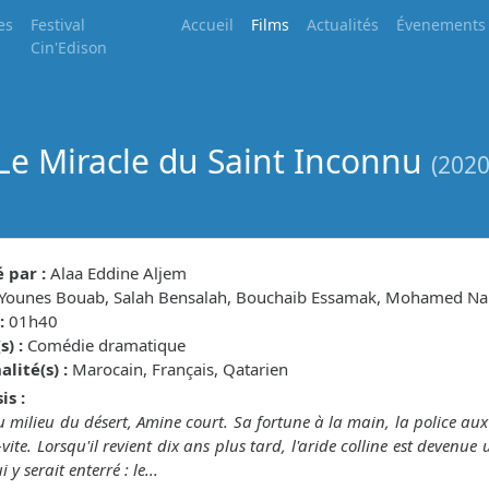
es
Festival
Accueil
Films
Actualités
Évenements
Cin'Edison
Le Miracle du Saint Inconnu
(2020
 par :
Alaa Eddine Aljem
Younes Bouab, Salah Bensalah, Bouchaib Essamak, Mohamed N
:
01h40
) :
Comédie dramatique
lité(s) :
Marocain, Français, Qatarien
is :
 milieu du désert, Amine court. Sa fortune à la main, la police aux
-vite. Lorsqu'il revient dix ans plus tard, l'aride colline est devenue
i y serait enterré : le...