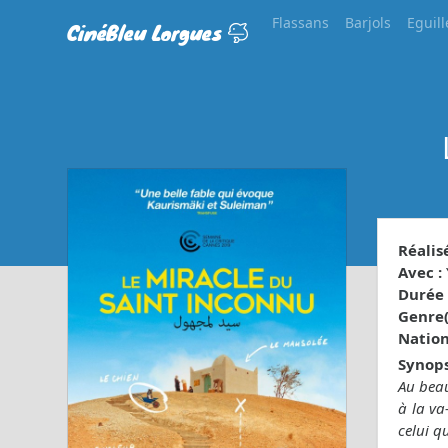
Flassans
Barjols
Eguill
CinéBleu Lorgues
Réalisé
Avec :
Durée 
Genre(s
Nationa
Synops
Au beau
à la va
celui qu