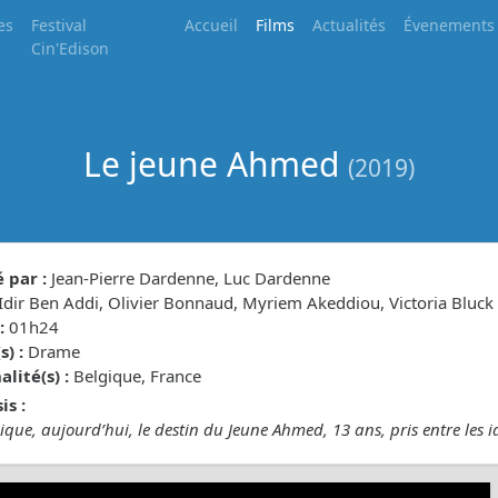
es
Festival
Accueil
Films
Actualités
Évenements
Cin'Edison
Le jeune Ahmed
(2019)
 par :
Jean-Pierre Dardenne, Luc Dardenne
Idir Ben Addi, Olivier Bonnaud, Myriem Akeddiou, Victoria Bluck
:
01h24
) :
Drame
lité(s) :
Belgique, France
is :
ique, aujourd’hui, le destin du Jeune Ahmed, 13 ans, pris entre les 