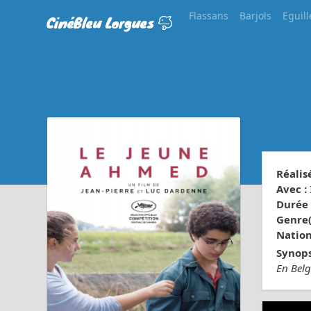
Flassans
Barjols
Eguill
CinéBleu Lorgues
Réalisé
Avec :
Durée 
Genre(s
Nationa
Synops
En Belg