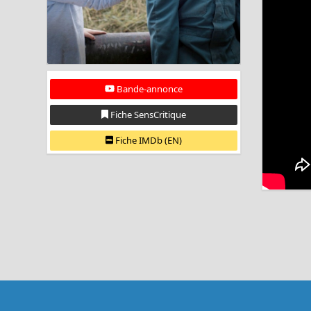
Bande-annonce
Fiche SensCritique
Fiche IMDb (EN)