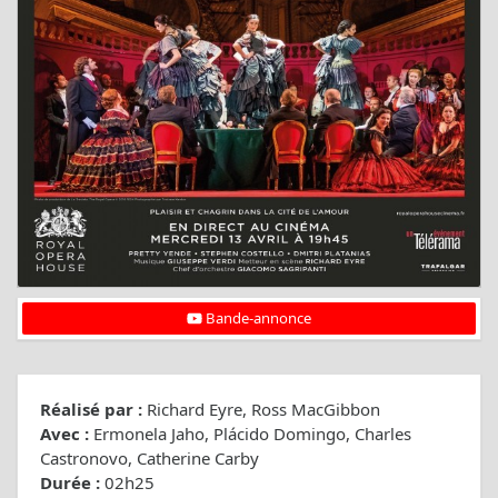
Bande-annonce
Réalisé par :
Richard Eyre, Ross MacGibbon
Avec :
Ermonela Jaho, Plácido Domingo, Charles
Castronovo, Catherine Carby
Durée :
02h25