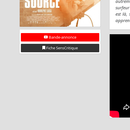
autreme
surfeur
est là,
apprend
Bande-annonce
Fiche SensCritique