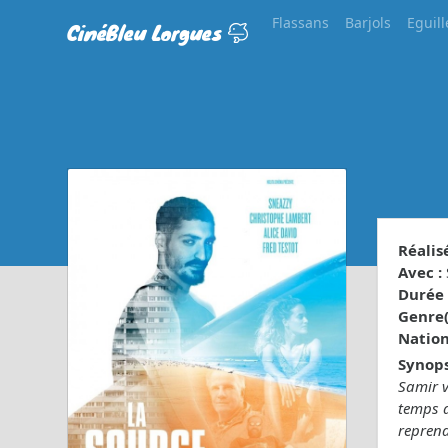
Flassans
Barjols
Eguill
CinéBleu Lorgues
Réalisé
Avec :
Durée 
Genre(s
Nationa
Synops
Samir v
temps a
reprend