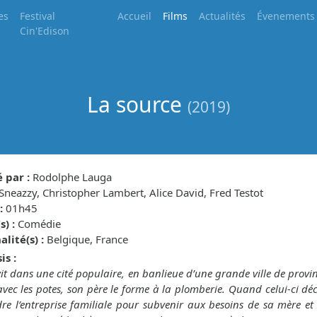
es
Festival
Accueil
Films
Actualités
Évenements
Cin'Edison
La source
(2019)
 par :
Rodolphe Lauga
Sneazzy, Christopher Lambert, Alice David, Fred Testot
:
01h45
) :
Comédie
lité(s) :
Belgique, France
is :
it dans une cité populaire, en banlieue d’une grande ville de province
vec les potes, son père le forme à la plomberie. Quand celui-ci dé
re l’entreprise familiale pour subvenir aux besoins de sa mère et