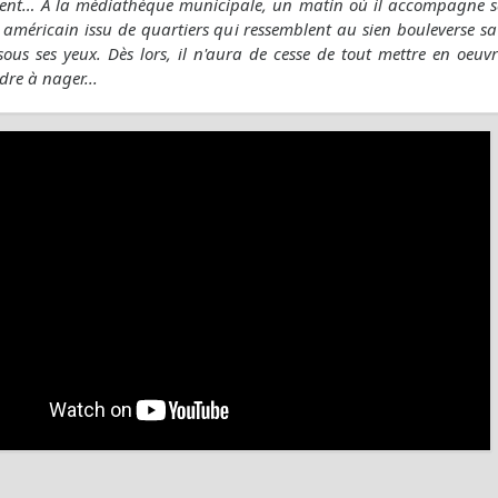
nt… A la médiathèque municipale, un matin où il accompagne sa p
 américain issu de quartiers qui ressemblent au sien bouleverse sa 
 sous ses yeux. Dès lors, il n'aura de cesse de tout mettre en oeu
re à nager...