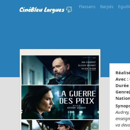
Flassans
Barjols
Eguill
CinéBleu Lorgues
Réalisé
Avec :
Durée 
Genre(s
Nationa
Synops
Audrey,
enseign
va devo