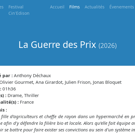
es
Festival
Accueil
Films
Actualités
Évenements
Cin'Edison
La Guerre des Prix
(2026)
 par :
Anthony Déchaux
Olivier Gourmet, Ana Girardot, Julien Frison, Jonas Bloquet
:
01h36
) :
Drame, Thriller
lité(s) :
France
is :
 fille d’agriculteurs et cheffe de rayon dans un hypermarché en pr
e afin d'y défendre la filière bio et locale. Alors qu’elle fait équi
ir se battre pour faire exister ses convictions au sein d'un système i