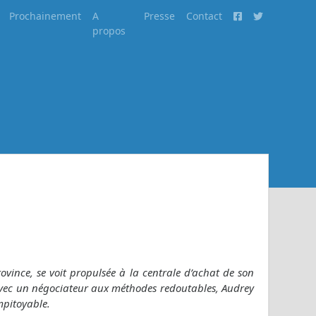
Prochainement
A
Presse
Contact
propos
ovince, se voit propulsée à la centrale d’achat de son
pe avec un négociateur aux méthodes redoutables, Audrey
mpitoyable.