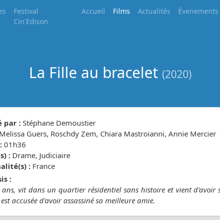
es
Festival
Accueil
Films
Actualités
Évenements
Cin'Edison
La Fille au bracelet
(2020)
 par :
Stéphane Demoustier
Melissa Guers, Roschdy Zem, Chiara Mastroianni, Annie Mercier
:
01h36
) :
Drame, Judiciaire
lité(s) :
France
is :
8 ans, vit dans un quartier résidentiel sans histoire et vient d'avoi
e est accusée d'avoir assassiné sa meilleure amie.