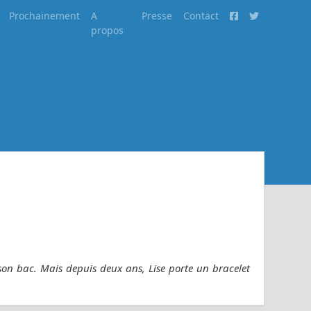
Prochainement
A
Presse
Contact
propos
r son bac. Mais depuis deux ans, Lise porte un bracelet