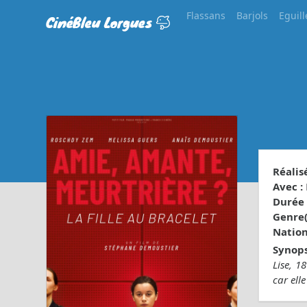
Flassans
Barjols
Eguill
CinéBleu Lorgues
Réalisé
Avec :
Durée 
Genre(s
Nationa
Synops
Lise, 1
car ell