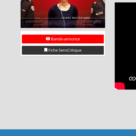
Bande-annonce
Fiche SensCritique