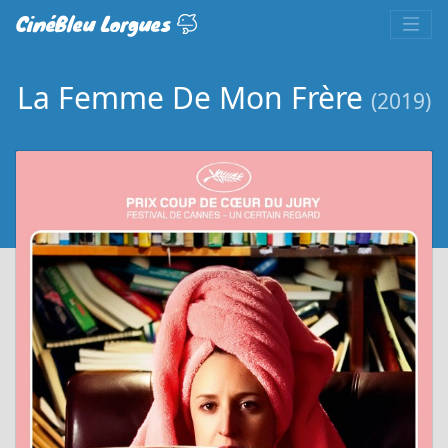
CinéBleu Lorgues
La Femme De Mon Frère
(2019)