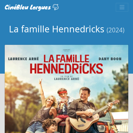
CinéBleu Lorgues
La famille Hennedricks
(2024)