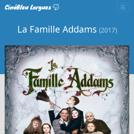
CinéBleu Lorgues
La Famille Addams
(2017)