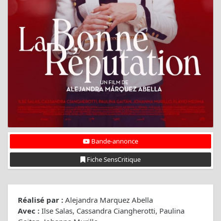
Bande-annonce
Fiche SensCritique
Réalisé par :
Alejandra Marquez Abella
Avec :
Ilse Salas, Cassandra Ciangherotti, Paulina