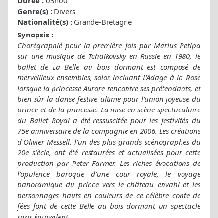
Durée :
03h00
Genre(s) :
Divers
Nationalité(s) :
Grande-Bretagne
Synopsis :
Chorégraphié pour la première fois par Marius Petipa
sur une musique de Tchaikovsky en Russie en 1980, le
ballet de La Belle au bois dormant est composé de
merveilleux ensembles, solos incluant L'Adage à la Rose
lorsque la princesse Aurore rencontre ses prétendants, et
bien sûr la danse festive ultime pour l'union joyeuse du
prince et de la princesse. La mise en scène spectaculaire
du Ballet Royal a été ressuscitée pour les festivités du
75e anniversaire de la compagnie en 2006. Les créations
d'Olivier Messell, l'un des plus grands scénographes du
20e siècle, ont été restaurées et actualisées pour cette
production par Peter Farmer. Les riches évocations de
l'opulence baroque d'une cour royale, le voyage
panoramique du prince vers le château envahi et les
personnages hauts en couleurs de ce célèbre conte de
fées font de cette Belle au bois dormant un spectacle
sans équivalent.