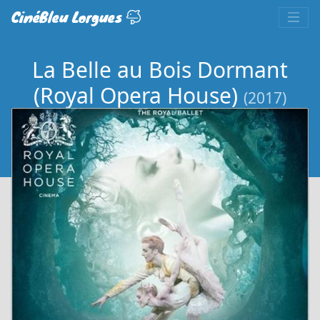
CinéBleu Lorgues
La Belle au Bois Dormant
(Royal Opera House)
(2017)