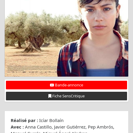
Bande-annonce
Fiche SensCritique
Réalisé par :
Icíar Bollaín
Avec :
Anna Castillo, Javier Gutiérrez, Pep Ambrós,