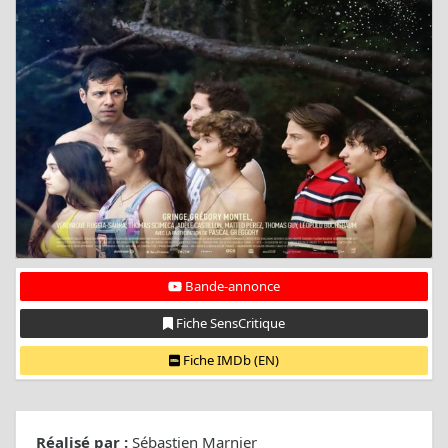
Bande-annonce
Fiche SensCritique
Fiche IMDb (EN)
Réalisé par :
Sébastien Marnier