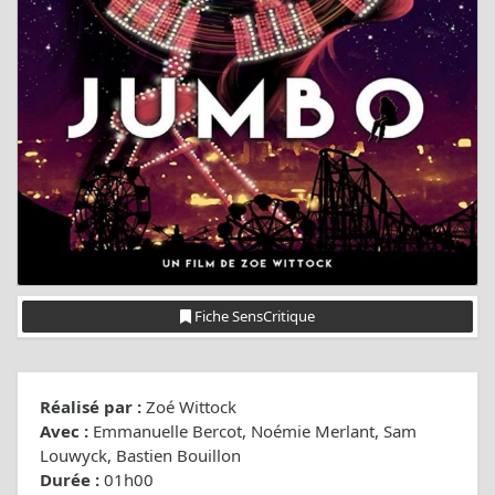
Fiche SensCritique
Réalisé par :
Zoé Wittock
Avec :
Emmanuelle Bercot, Noémie Merlant, Sam
Louwyck, Bastien Bouillon
Durée :
01h00