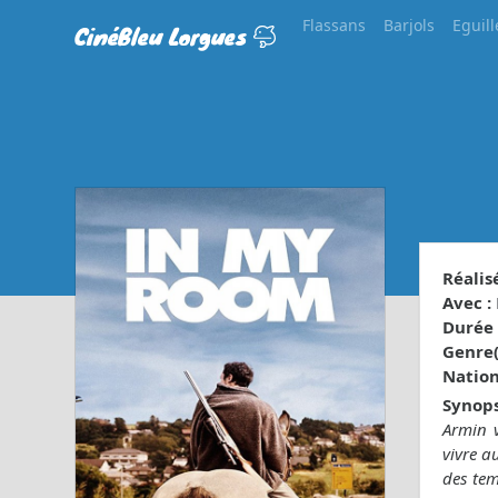
Flassans
Barjols
Eguill
CinéBleu Lorgues
Réalisé
Avec :
Durée 
Genre(s
Nationa
Synops
Armin v
vivre a
des tem