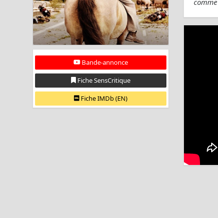
comme 
Bande-annonce
Fiche SensCritique
Fiche IMDb (EN)