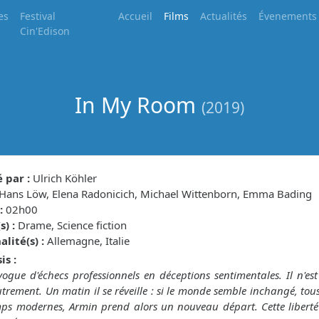
es
Festival
Accueil
Films
Actualités
Évenements
Cin'Edison
In My Room
(2019)
 par :
Ulrich Köhler
Hans Löw, Elena Radonicich, Michael Wittenborn, Emma Bading
:
02h00
) :
Drame, Science fiction
lité(s) :
Allemagne, Italie
is :
ogue d'échecs professionnels en déceptions sentimentales. Il n'e
utrement. Un matin il se réveille : si le monde semble inchangé, tous
ps modernes, Armin prend alors un nouveau départ. Cette liberté 