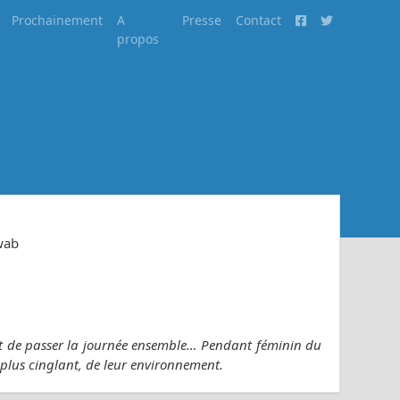
Prochainement
A
Presse
Contact
propos
wab
dent de passer la journée ensemble… Pendant féminin du
, plus cinglant, de leur environnement.