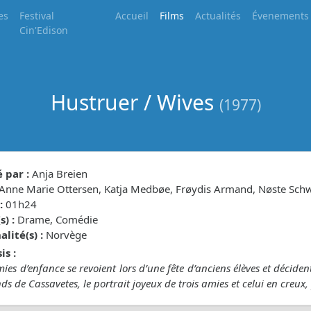
es
Festival
Accueil
Films
Actualités
Évenements
Cin'Edison
Hustruer / Wives
(1977)
 par :
Anja Breien
Anne Marie Ottersen, Katja Medbøe, Frøydis Armand, Nøste Sch
:
01h24
) :
Drame, Comédie
lité(s) :
Norvège
is :
mies d’enfance se revoient lors d’une fête d’anciens élèves et déci
s de Cassavetes, le portrait joyeux de trois amies et celui en creux