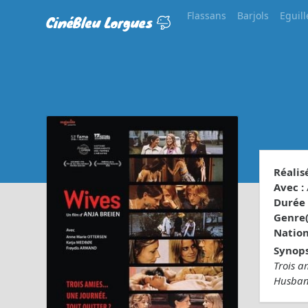
Flassans
Barjols
Eguill
CinéBleu Lorgues
Réalisé
Avec :
Durée 
Genre(s
Nationa
Synops
Trois a
Husband