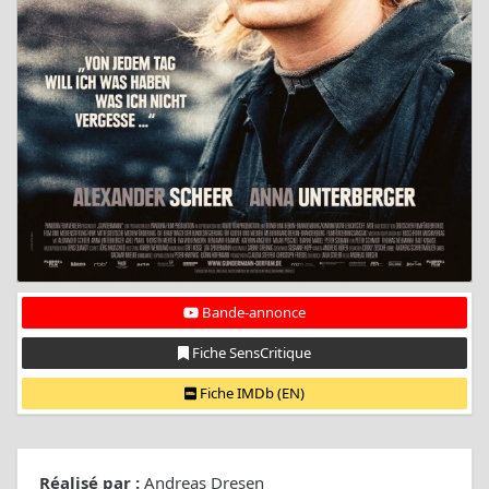
Bande-annonce
Fiche SensCritique
Fiche IMDb (EN)
Réalisé par :
Andreas Dresen