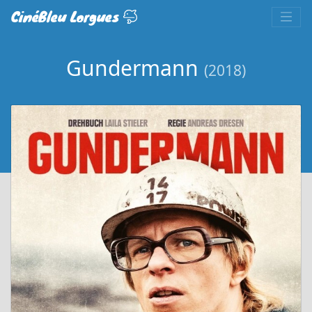
CinéBleu Lorgues
Gundermann
(2018)