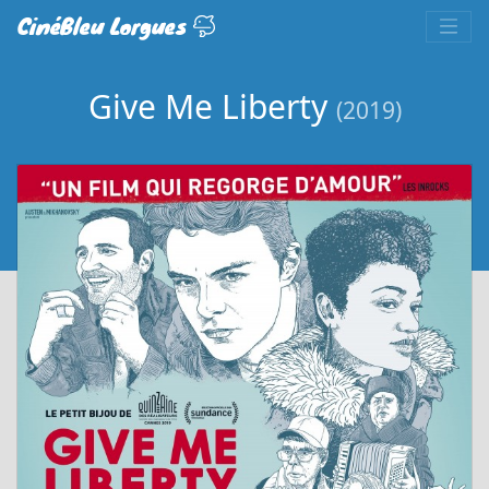
CinéBleu Lorgues
Give Me Liberty
(2019)