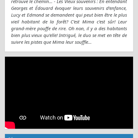
retrouve le chemin… - Les Vieux souvenirs : En entendant
Georges et Édouard évoquer leurs souvenirs d’enfance,
Lucy et Edmond se demandent qui peut bien être le plus
vieil habitant de la forêt? C’est Mima c’est sûr! Leur
grand-mère pouffe de rire. Oh non, il y a des habitants
bien plus vieux qu’elle! Intrigué, le duo se met en tête de
suivre les pistes que Mima leur souffle…